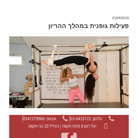
21/05/2019
פעילות גופנית במהלך ההריון
טלפון: 03-6433722
ווצאפ: 0547279966
יעל רום 8 פתח תקווה | הגליל 33 גני תקווה