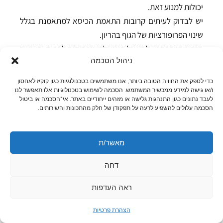
יכולות למנוע זאת.
יש לבדוק לעיתים קרובות התאמת הכיסא למתאמנת בגלל
שינוי הפרופורציות של הגוף בהריון.
בטרימסטר זה יש לחץ על האגן ולכן מפסיקים לעמוד, השיעור
ניהול הסכמה
יתבצע בישיבה כדי לא ליצור נזקים.
להימנע מג'מפים ואינטרוולים חזקים.
כדי לספק את החוויה הטובה ביותר, אנו משתמשים בטכנולוגיות כגון קוקיז לאחסון
ו/או גישה למידע ממכשיר המשתמש. הסכמה לשימוש בטכנולוגיות אלו תאפשר לנו
לעבד נתונים כגון התנהגות גלישה או מזהים ייחודיים באתר. אי־הסכמה או ביטול
מומלץ לשבת ליד הדלת בגלל שתי סיבות עיקריות:
הסכמה עלולים להשפיע לרעה על תפקודן של חלק מהתכונות והשירותים.
– כדי לא להתהלך בין האופנים- למנוע פגיעות בטן או נפילות,
את הנעלים יש לנעול ליד האופניים כדי למנוע נפילות
מאשר/ת
והחלקות, ולהורידן בסמוך לאופנים!
– שלפוחית מלאה, ישנו לחץ על השלפוחית בעיקר בישיבה
דחה
ולכן כדי לשבת קרוב ליציאה כדי לצאת בנוחות במהלך
השיעור.
ראה העדפות
מאזן נוזלים :
שתיית מים לפני במהלך ואחרי האימון, שתי
הצהרת פרטיות
כוסות לפני, בקבוק של 750 מ"ל לפחות במהלך, ואחרי