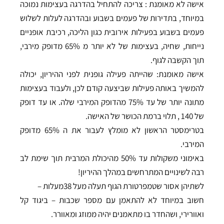
אישה לא מאומנת : צריכה להתחיל בהדרגה בעצימות נמוכה
במיוחד, בתדירות של פעמים בשבוע ובהדרגה לעלות לשלוש
פעמים בשבוע בפעילות אירובית כגון הליכה, רכיבת אופניים
נייחות, שחיה, בעצימות של לא יותר מ 65% מדופק מירבי,
תוך הקשבה לגוף.
אישה מאומנת: שהייתה פעילה גופנית לפני ההיריון, יכולה
להמשיך באותה פעילות שביצעה קודם לכן, ולעבוד בעצימות
מתונה יותר של עד 75% מהדופק המירבי שלה. או עד דופק
של 140 , תלוי ברמת הכושר של האישה.
בטרימסטר הראשון לא מומלץ לעבור את ה 65% מדופק
המירבי.
באימוני משקולות עד 50% מהיכולת המרבית תוך שימת לב
רבה לשינויים המתרחשים במהלך ההיריון!
לשתיהן אסור שטמפרטורת הגוף תעלה מעל 38מעלות –
חשוב במיוחד לא להתאמן עם מספר שכבות – ביגוד קל
ואוורירי, ושהחדר בו מתאמנים יהיה ממוזג ומאוורר.