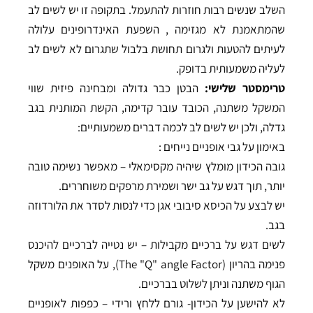
השלב שנשים רבות חוזרות להתעמל. בתקופה זו יש לשים לב
שהמתאמנת לא מגזימה , השפעת האינדרופינים עלולה
לעיתים להטעות ולגרום תחושת בלבול שתגרום לא לשים לב
לעליה משמעותית בדופק.
טרימסטר שלישי:
הבטן כבר גדולה ומבחינה פיזית שווי
המשקל משתנה, הכובד עובר קדימה, הקשת המותנית בגב
גדלה, ולכן יש לשים לב לכמה דברים משמעותיים:
באימון על גבי אופניים נייחים :
גובה הכידון מומלץ שיהיה מקסימאלי – מאפשר נשימה טובה
יותר, תוך דגש על גב ישר ושמירת מרפקים משוחררים.
יש לבצע על הכיסא סיבובי אגן כדי לנסות לסדר את הלורדוזה
בגב.
לשים דגש על ברכיים מקבילות – יש נטייה לברכיים להיכנס
פנימה בהריון (The "Q" angle Factor), על האופנים משקל
הגוף משתנה וניתן לשלוט בברכיים.
לא להישען על הכידון- גורם ללחץ ורידי – כפפות לאופניים