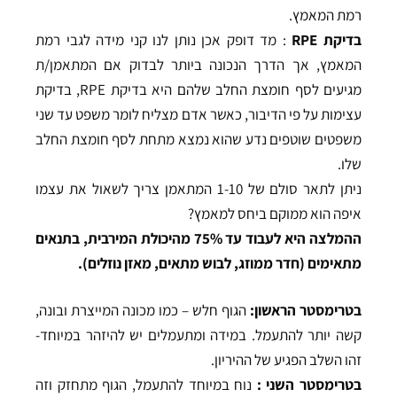
רמת המאמץ.
בדיקת RPE
: מד דופק אכן נותן לנו קני מידה לגבי רמת
המאמץ, אך הדרך הנכונה ביותר לבדוק אם המתאמן/ת
מגיעים לסף חומצת החלב שלהם היא בדיקת RPE, בדיקת
עצימות על פי הדיבור, כאשר אדם מצליח לומר משפט עד שני
משפטים שוטפים נדע שהוא נמצא מתחת לסף חומצת החלב
שלו.
ניתן לתאר סולם של 1-10 המתאמן צריך לשאול את עצמו
איפה הוא ממוקם ביחס למאמץ?
ההמלצה היא לעבוד עד 75% מהיכולת המירבית, בתנאים
מתאימים (חדר ממוזג, לבוש מתאים, מאזן נוזלים).
בטרימסטר הראשון:
הגוף חלש – כמו מכונה המייצרת ובונה,
קשה יותר להתעמל. במידה ומתעמלים יש להיזהר במיוחד-
זהו השלב הפגיע של ההיריון.
בטרימסטר השני :
נוח במיוחד להתעמל, הגוף מתחזק וזה